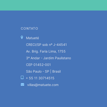
CONTATO
Matueté
CRECI/SP sob nº J-44541
Av. Brig. Faria Lima, 1755
3º Andar - Jardim Paulistano
CEP 01452-001
São Paulo - SP | Brasil
+ 55 11 30714515
villas@matuete.com