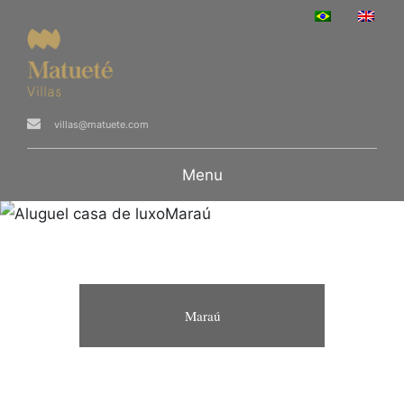
villas@matuete.com
Menu
Maraú