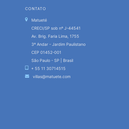
CONTATO
Matueté
CRECI/SP sob nº J-44541
Av. Brig. Faria Lima, 1755
3º Andar - Jardim Paulistano
CEP 01452-001
São Paulo - SP | Brasil
+ 55 11 30714515
villas@matuete.com