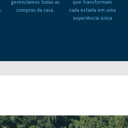
gerenciamos todas as
que transformam
.
compras da casa.
cada estadia em uma
experiência única