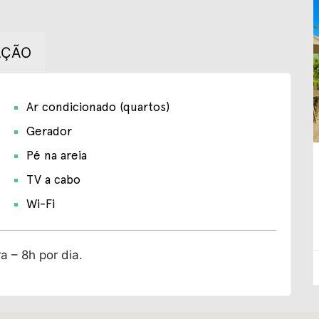
AÇÃO
Ar condicionado (quartos)
Gerador
Pé na areia
TV a cabo
Wi-Fi
a – 8h por dia.