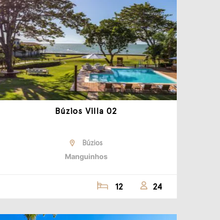
Búzios Villa 02
Búzios
Manguinhos
12
24