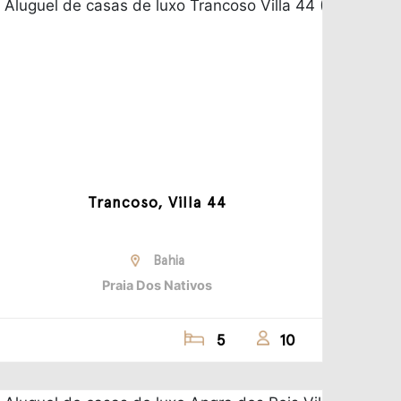
Trancoso, Villa 44
Bahia
Praia Dos Nativos
5
10