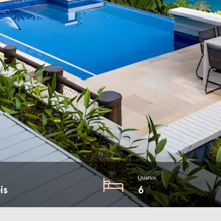
Quartos
is
6