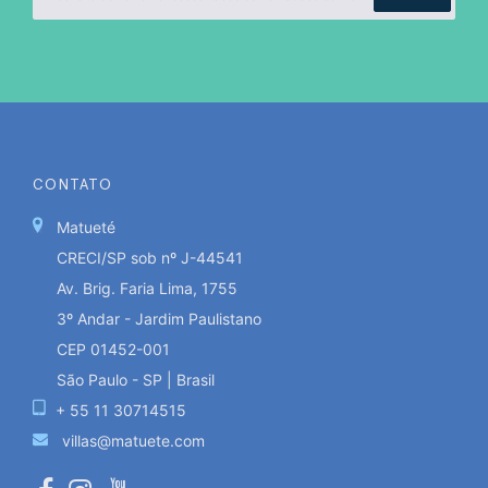
CONTATO
Matueté
CRECI/SP sob nº J-44541
Av. Brig. Faria Lima, 1755
3º Andar - Jardim Paulistano
CEP 01452-001
São Paulo - SP | Brasil
+ 55 11 30714515
villas@matuete.com