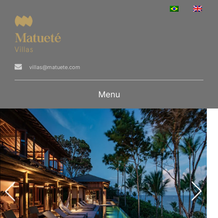
villas@matuete.com
Menu