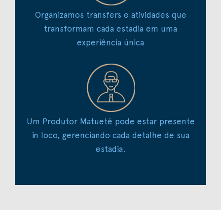
Organizamos transfers e atividades que
transformam cada estadia em uma
experiência única
Um Produtor Matueté pode estar presente
in loco, gerenciando cada detalhe de sua
estadia.