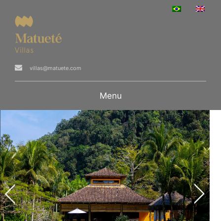
villas@matuete.com
Menu