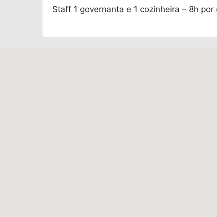
Staff
1 governanta e 1 cozinheira – 8h por 