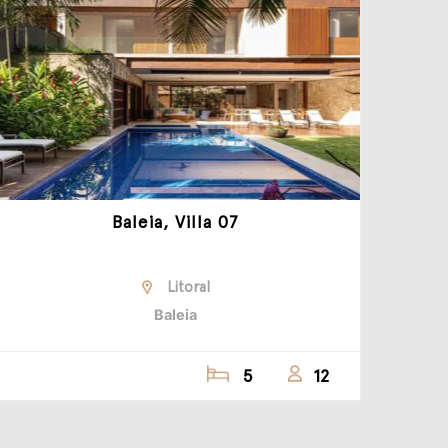
Baleia, Villa 07
Litoral
Baleia
5
12