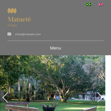
villas@matuete.com
Menu