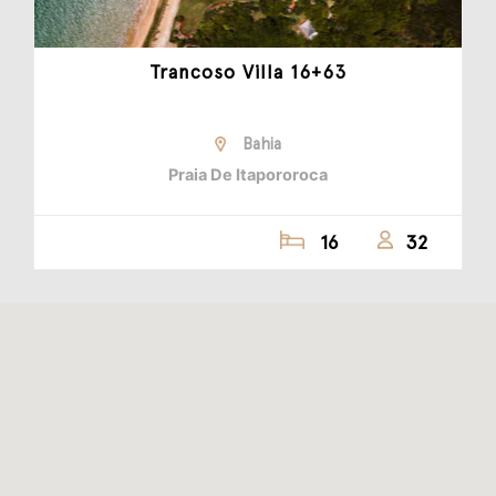
Trancoso Villa 16+63
Bahia
Praia De Itapororoca
16
32