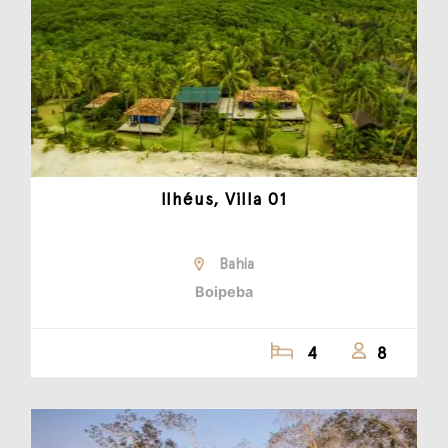
Ilhéus, Villa 01
Bahia
Boipeba
4
8