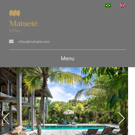
villas@matuete.com
Menu