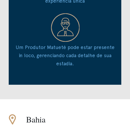
experiência única
Um Produtor Matueté pode estar presente
in loco, gerenciando cada detalhe de sua
estadia.
Bahia