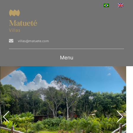
villas@matuete.com
Menu