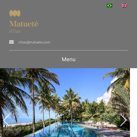
villas@matuete.com
Menu